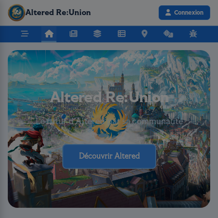
Altered Re:Union
Connexion
Altered Re:Union
Le futur d’Altered par sa communauté
Découvrir Altered