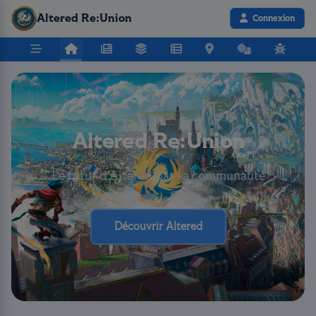
Altered Re:Union
Connexion
Altered Re:Union
Le futur d’Altered par sa communauté
Découvrir Altered