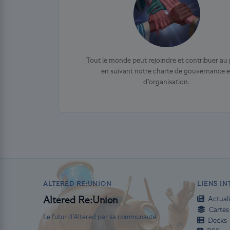
Tout le monde peut rejoindre et contribuer au 
en suivant notre charte de gouvernance e
d'organisation.
ALTERED RE:UNION
LIENS I
Actuali
Altered Re:Union
Cartes
Le futur d’Altered par sa communauté
Decks