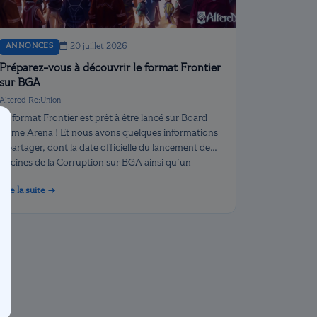
ANNONCES
20 juillet 2026
Préparez-vous à découvrir le format Frontier
sur BGA
Altered Re:Union
Le format Frontier est prêt à être lancé sur Board
Game Arena ! Et nous avons quelques informations
à partager, dont la date officielle du lancement de
Racines de la Corruption sur BGA ainsi qu’un
aperçu de nos plans concernant les mises à jour
Lire la suite →
d’équilibrage.