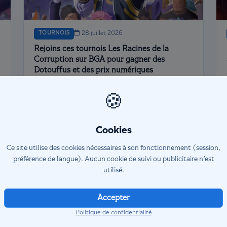
TOURNOIS
28 juillet 2026
Rejoins ces tournois Les Racines de la
Corruption sur BGA pour gagner des
Dotouffus et des prix numériques
Altered Re:Union
Le set Les Racines de la Corruption va sortir le 17
🍪
Août sur Board Game Arena et Altered Re:Union va
organiser trois tournois pour célébrer nos héros
faisant face aux ténèbres !
Cookies
Lire la suite →
Ce site utilise des cookies nécessaires à son fonctionnement (session,
préférence de langue). Aucun cookie de suivi ou publicitaire n'est
utilisé.
Accepter
autaire basé sur le jeu de cartes à
Politique de confidentialité