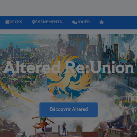
DECKS
ÉVÈNEMENTS
JOUER
Altered Re:Union
Le futur d’Altered par sa communauté
Découvrir Altered