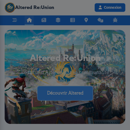
Altered Re:Union
Connexion
Altered Re:Union
Le futur d’Altered par sa communauté
Découvrir Altered