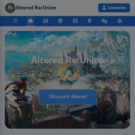
Altered Re:Union
Connexion
Altered Re:Union
Le futur d’Altered par sa communauté
Découvrir Altered