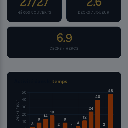
27/27
2.6
HÉROS COUVERTS
DECKS / JOUEUR
6.9
DECKS / HÉROS
Activité dans le
temps