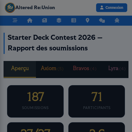
Altered Re:Union
Connexion
Starter Deck Contest 2026 —
Rapport des soumissions
Aperçu
Axiom
Bravos
Lyra
(5)
(4)
(4)
187
71
SOUMISSIONS
PARTICIPANTS