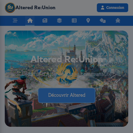
Altered Re:Union
Connexion
Altered Re:Union
Le futur d’Altered par sa communauté
Découvrir Altered